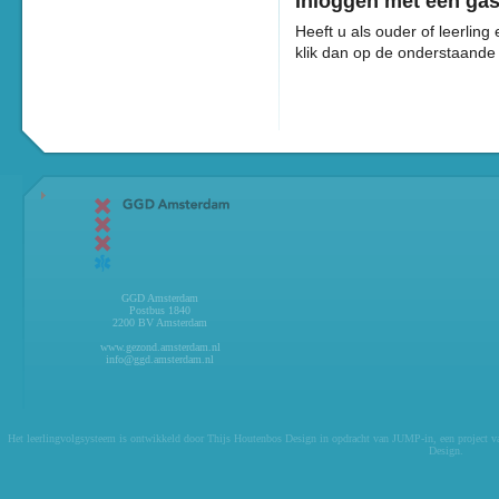
Inloggen met een ga
Heeft u als ouder of leerlin
klik dan op de onderstaande
GGD Amsterdam
Postbus 1840
2200 BV Amsterdam
www.gezond.amsterdam.nl
info@ggd.amsterdam.nl
Het leerlingvolgsysteem is ontwikkeld door
Thijs Houtenbos Design
in opdracht van
JUMP-in
, een project 
Design
.