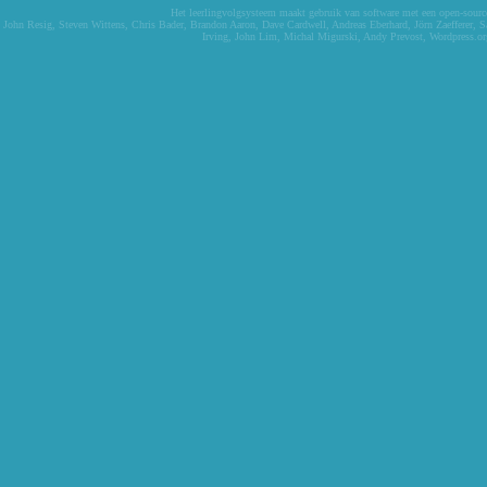
Het leerlingvolgsysteem maakt gebruik van software met een open-source 
John Resig
,
Steven Wittens
,
Chris Bader
,
Brandon Aaron
,
Dave Cardwell
,
Andreas Eberhard
,
Jörn Zaefferer
,
S
Irving
,
John Lim
,
Michal Migurski
,
Andy Prevost
,
Wordpress.or