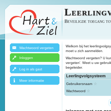
Leerling
Beveiligde toegang to
Welkom bij het leerlingvolgs
Wachtwoord vergeten
moet u zich aanmelden.
Inloggen
Wachtwoord vergeten? U kun
vergeten'. Weet u uw gebru
begeleider.
Log in als gast
Leerlingvolgsysteem
Meer informatie
Gebruikersnaam
Wachtwoord