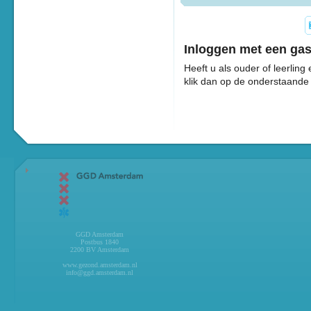
Inloggen met een ga
Heeft u als ouder of leerlin
klik dan op de onderstaande
GGD Amsterdam
Postbus 1840
2200 BV Amsterdam
www.gezond.amsterdam.nl
info@ggd.amsterdam.nl