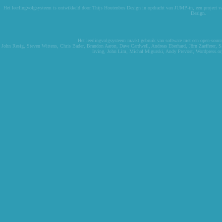
Het leerlingvolgsysteem is ontwikkeld door
Thijs Houtenbos Design
in opdracht van
JUMP-in
, een project 
Design
.
Het leerlingvolgsysteem maakt gebruik van software met een open-source 
John Resig
,
Steven Wittens
,
Chris Bader
,
Brandon Aaron
,
Dave Cardwell
,
Andreas Eberhard
,
Jörn Zaefferer
,
S
Irving
,
John Lim
,
Michal Migurski
,
Andy Prevost
,
Wordpress.or