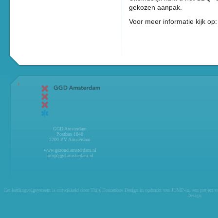
gekozen aanpak.
Voor meer informatie kijk op
GGD Amsterdam
Postbus 1840
2200 BV Amsterdam
www.gezond.amsterdam.nl
info@ggd.amsterdam.nl
Het leerlingvolgsysteem is ontwikkeld door
Thijs Houtenbos Design
in opdracht van
JUMP-in
, een project 
Design
.