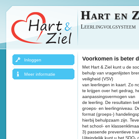
Hart en Z
Leerlingvolgsysteem
Voorkomen is beter 
Inloggen
Met Hart & Ziel kunt u de so
behulp van vragenlijsten br
Meer informatie
veiligheid (VSV)
van leerlingen in kaart. Zo 
te krijgen over het gedrag, h
aanpassingsvermogen van
de leerling. De resultaten b
groeps- en leerlingniveau. D
format (groeps-) handelings
hierbij behulpzaam zijn. Teve
het school- en klassenklimaa
3) passende preventieve trai
Uiteindelijk kunt u het SDQ- 