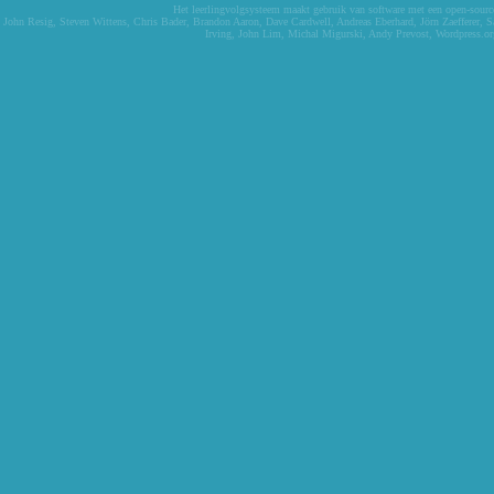
Het leerlingvolgsysteem maakt gebruik van software met een open-source 
John Resig
,
Steven Wittens
,
Chris Bader
,
Brandon Aaron
,
Dave Cardwell
,
Andreas Eberhard
,
Jörn Zaefferer
,
S
Irving
,
John Lim
,
Michal Migurski
,
Andy Prevost
,
Wordpress.or