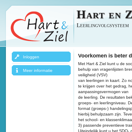
Hart en Z
Leerlingvolgsysteem
Voorkomen is beter 
Inloggen
Met Hart & Ziel kunt u de so
behulp van vragenlijsten br
Meer informatie
veiligheid (VSV)
van leerlingen in kaart. Zo 
te krijgen over het gedrag, h
aanpassingsvermogen van
de leerling. De resultaten b
groeps- en leerlingniveau. D
format (groeps-) handelings
hierbij behulpzaam zijn. Teve
het school- en klassenklimaa
3) passende preventieve trai
Uiteindelijk kunt u het SDQ- 