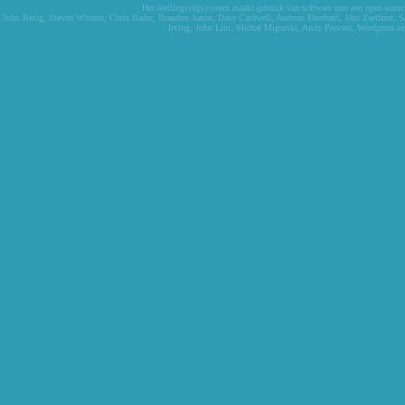
Het leerlingvolgsysteem maakt gebruik van software met een open-source 
John Resig
,
Steven Wittens
,
Chris Bader
,
Brandon Aaron
,
Dave Cardwell
,
Andreas Eberhard
,
Jörn Zaefferer
,
S
Irving
,
John Lim
,
Michal Migurski
,
Andy Prevost
,
Wordpress.or