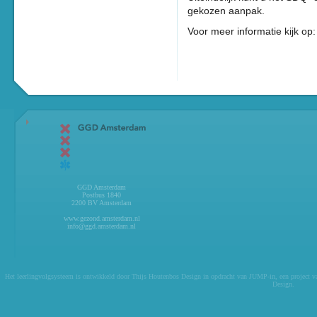
gekozen aanpak.
Voor meer informatie kijk op
GGD Amsterdam
Postbus 1840
2200 BV Amsterdam
www.gezond.amsterdam.nl
info@ggd.amsterdam.nl
Het leerlingvolgsysteem is ontwikkeld door
Thijs Houtenbos Design
in opdracht van
JUMP-in
, een project 
Design
.